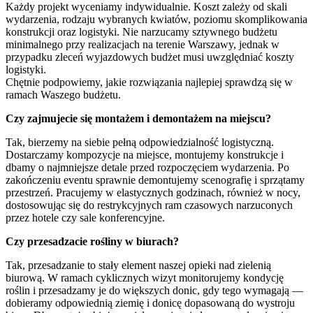
Każdy projekt wyceniamy indywidualnie. Koszt zależy od skali
wydarzenia, rodzaju wybranych kwiatów, poziomu skomplikowania
konstrukcji oraz logistyki. Nie narzucamy sztywnego budżetu
minimalnego przy realizacjach na terenie Warszawy, jednak w
przypadku zleceń wyjazdowych budżet musi uwzględniać koszty
logistyki.
Chętnie podpowiemy, jakie rozwiązania najlepiej sprawdzą się w
ramach Waszego budżetu.
Czy zajmujecie się montażem i demontażem na miejscu?
Tak, bierzemy na siebie pełną odpowiedzialność logistyczną.
Dostarczamy kompozycje na miejsce, montujemy konstrukcje i
dbamy o najmniejsze detale przed rozpoczęciem wydarzenia. Po
zakończeniu eventu sprawnie demontujemy scenografię i sprzątamy
przestrzeń. Pracujemy w elastycznych godzinach, również w nocy,
dostosowując się do restrykcyjnych ram czasowych narzuconych
przez hotele czy sale konferencyjne.
Czy przesadzacie rośliny w biurach?
Tak, przesadzanie to stały element naszej opieki nad zielenią
biurową. W ramach cyklicznych wizyt monitorujemy kondycję
roślin i przesadzamy je do większych donic, gdy tego wymagają —
dobieramy odpowiednią ziemię i donicę dopasowaną do wystroju