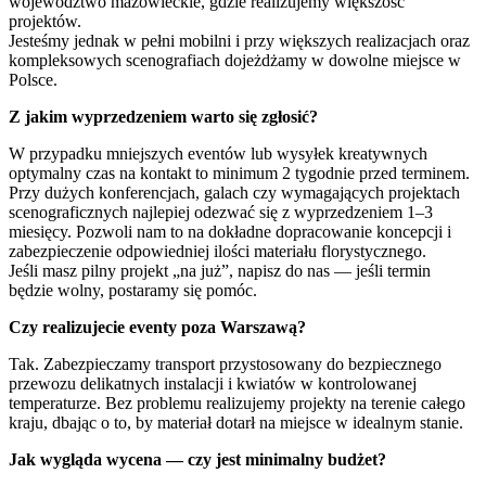
województwo mazowieckie, gdzie realizujemy większość
projektów.
Jesteśmy jednak w pełni mobilni i przy większych realizacjach oraz
kompleksowych scenografiach dojeżdżamy w dowolne miejsce w
Polsce.
Z jakim wyprzedzeniem warto się zgłosić?
W przypadku mniejszych eventów lub wysyłek kreatywnych
optymalny czas na kontakt to minimum 2 tygodnie przed terminem.
Przy dużych konferencjach, galach czy wymagających projektach
scenograficznych najlepiej odezwać się z wyprzedzeniem 1–3
miesięcy. Pozwoli nam to na dokładne dopracowanie koncepcji i
zabezpieczenie odpowiedniej ilości materiału florystycznego.
Jeśli masz pilny projekt „na już”, napisz do nas — jeśli termin
będzie wolny, postaramy się pomóc.
Czy realizujecie eventy poza Warszawą?
Tak. Zabezpieczamy transport przystosowany do bezpiecznego
przewozu delikatnych instalacji i kwiatów w kontrolowanej
temperaturze. Bez problemu realizujemy projekty na terenie całego
kraju, dbając o to, by materiał dotarł na miejsce w idealnym stanie.
Jak wygląda wycena — czy jest minimalny budżet?