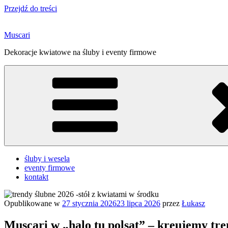
Przejdź do treści
Muscari
Dekoracje kwiatowe na śluby i eventy firmowe
śluby i wesela
eventy firmowe
kontakt
Opublikowane w
27 stycznia 2026
23 lipca 2026
przez
Łukasz
Muscari w „halo tu polsat” – kreujemy tre