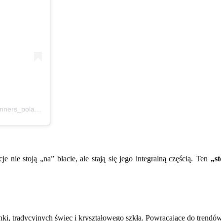
Post udostępniony przez Aspire Wedding Planners (@wedding_planners_poland)
nie stoją „na” blacie, ale stają się jego integralną częścią. Ten
„s
, tradycyjnych świec i kryształowego szkła. Powracające do trendó