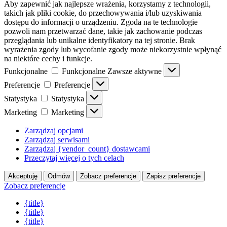
Aby zapewnić jak najlepsze wrażenia, korzystamy z technologii,
takich jak pliki cookie, do przechowywania i/lub uzyskiwania
dostępu do informacji o urządzeniu. Zgoda na te technologie
pozwoli nam przetwarzać dane, takie jak zachowanie podczas
przeglądania lub unikalne identyfikatory na tej stronie. Brak
wyrażenia zgody lub wycofanie zgody może niekorzystnie wpłynąć
na niektóre cechy i funkcje.
Funkcjonalne
Funkcjonalne
Zawsze aktywne
Preferencje
Preferencje
Statystyka
Statystyka
Marketing
Marketing
Zarządzaj opcjami
Zarządzaj serwisami
Zarządzaj {vendor_count} dostawcami
Przeczytaj więcej o tych celach
Akceptuję
Odmów
Zobacz preferencje
Zapisz preferencje
Zobacz preferencje
{title}
{title}
{title}