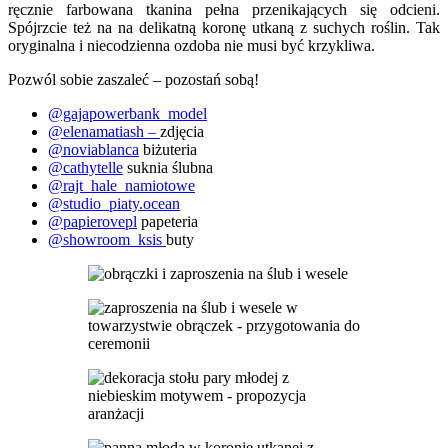
ręcznie farbowana tkanina pełna przenikających się odcieni.
Spójrzcie też na na delikatną koronę utkaną z suchych roślin. Tak
oryginalna i niecodzienna ozdoba nie musi być krzykliwa.
Pozwól sobie zaszaleć – pozostań sobą!
@gajapowerbank_model
@elenamatiash –
zdjęcia
@noviablanca
biżuteria
@cathytelle
suknia ślubna
@rajt_hale_namiotowe
@studio_piaty.ocean
@papierovepl
papeteria
@showroom_ksis
buty