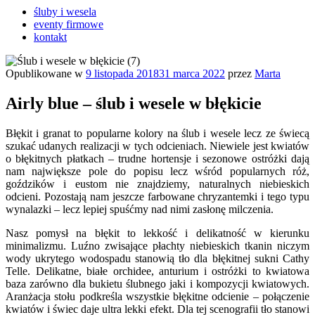
śluby i wesela
eventy firmowe
kontakt
Opublikowane w
9 listopada 2018
31 marca 2022
przez
Marta
Airly blue – ślub i wesele w błękicie
Błękit i granat to popularne kolory na ślub i wesele lecz ze świecą
szukać udanych realizacji w tych odcieniach. Niewiele jest kwiatów
o błękitnych płatkach – trudne hortensje i sezonowe ostróżki dają
nam największe pole do popisu lecz wśród popularnych róż,
goździków i eustom nie znajdziemy, naturalnych niebieskich
odcieni. Pozostają nam jeszcze farbowane chryzantemki i tego typu
wynalazki – lecz lepiej spuśćmy nad nimi zasłonę milczenia.
Nasz pomysł na błękit to lekkość i delikatność w kierunku
minimalizmu. Luźno zwisające płachty niebieskich tkanin niczym
wody ukrytego wodospadu stanowią tło dla błękitnej sukni Cathy
Telle. Delikatne, białe orchidee, anturium i ostróżki to kwiatowa
baza zarówno dla bukietu ślubnego jaki i kompozycji kwiatowych.
Aranżacja stołu podkreśla wszystkie błękitne odcienie – połączenie
kwiatów i świec daje ultra lekki efekt. Dla tej scenografii tło stanowi