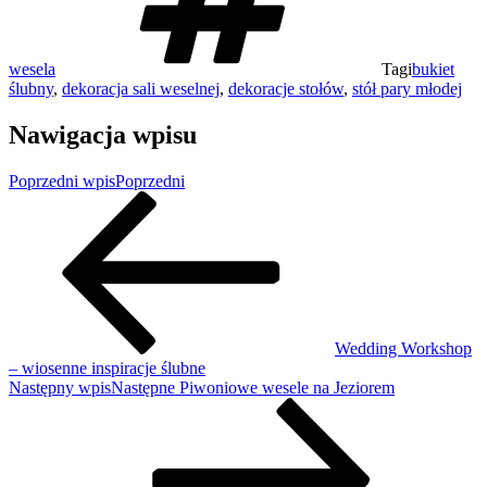
wesela
Tagi
bukiet
ślubny
,
dekoracja sali weselnej
,
dekoracje stołów
,
stół pary młodej
Nawigacja wpisu
Poprzedni wpis
Poprzedni
Wedding Workshop
– wiosenne inspiracje ślubne
Następny wpis
Następne
Piwoniowe wesele na Jeziorem