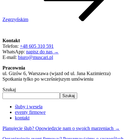
Zegrzyńskim
Kontakt
Telefon:
+48 605 310 591
WhatsApp:
napisz do nas →
E-mail:
biuro@muscari.pl
Pracownia
ul. Gizów 6, Warszawa (wjazd od ul. Jana Kazimierza)
Spotkania tylko po wcześniejszym umówieniu
Szukaj
Szukaj
śluby i wesela
eventy firmowe
kontakt
Planujecie ślub? Opowiedzcie nam o swoich marzeniach →
Organizujecie event firmowy? Porozmawiajmy o szczegółach →