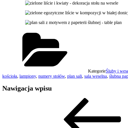
Kategorie
Śluby i wes
kościoła
,
lampiony
,
numery stołów
,
plan sali
,
sala weselna
,
ślubna pap
Nawigacja wpisu