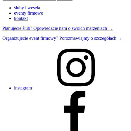
śluby i wesela
eventy firmowe
kontakt
Planujecie ślub? Opowiedzcie nam o swoich marzeniach →
Organizujecie event firmowy? Porozmawiajmy o szczegółach →
instagram