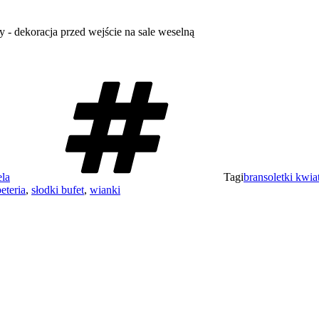
ela
Tagi
bransoletki kwi
eteria
,
słodki bufet
,
wianki