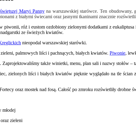
świętszej Maryi Panny
na warszawskiej starówce. Ten obudowany, g
pionami z białymi świecami oraz jasnymi tkaninami znacznie rozświetli
 piwonii, róż i eustom ozdobiony zielonymi dodatkami z eukaliptusa 
 nadgarstki ze świeżych kwiatów.
Kręglickich
nieopodal warszawskiej starówki.
 zieleni, palmowych liści i pachnących, białych kwiatów.
Piwonie
, lew
Zaprojektowaliśmy także winietki, menu, plan sali i nazwy stołów – ta
ec, zielonych liści i białych kwiatów pięknie wyglądało na tle ścian
ortecy oraz mostek nad fosą. Całość po zmroku rozświetliły drobne św