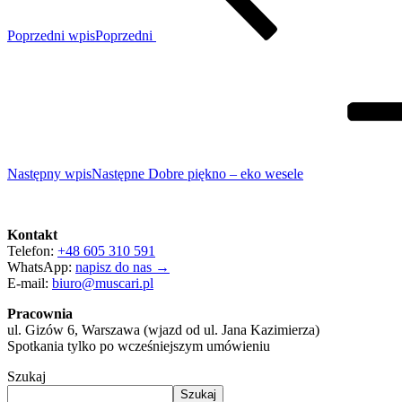
Poprzedni wpis
Poprzedni
Następny wpis
Następne
Dobre piękno – eko wesele
Kontakt
Telefon:
+48 605 310 591
WhatsApp:
napisz do nas →
E-mail:
biuro@muscari.pl
Pracownia
ul. Gizów 6, Warszawa (wjazd od ul. Jana Kazimierza)
Spotkania tylko po wcześniejszym umówieniu
Szukaj
Szukaj