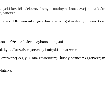
otycki kościół udekorowaliśmy naturalnymi kompozycjami na które
ły wnętrze.
i oliwki. Dla pana młodego i drużbów przygotowaliśmy butonierki ze
konie, róże i orchidee – wyborna kompania!
k by podkreślały egzotyczny i miejski klimat wesela.
 z czerwonej cegły. Z nim zawiesiliśmy ślubny banner z egzotycznym
iatełka.