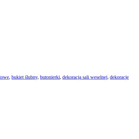
atowe
,
bukiet ślubny
,
butonierki
,
dekoracja sali weselnej
,
dekoracje